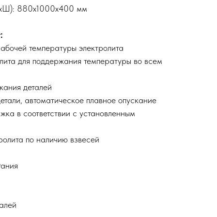
ВхШ): 880х1000х400 мм
:
абочей температуры электролита
лита для поддержания температуры во всем
скания деталей
етали, автоматическое плавное опускание
ржка в соответствии с установленным
тролита по наличию взвесей
тания
алей